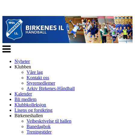
Veksle
navigasjon
Nyheter
Klubben
Våre lag
Kontakt oss
Styremedlemer
Arkiv Birkenes-Håndball
Kalender
Bli medlem
Klubbkolleksjon
Lisens og forsikring
Birkeneshallen
Veibeskrivelse til hallen
Banedagbok
Treningstider