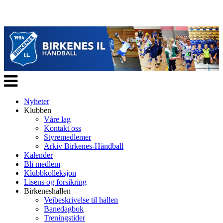
Veksle
navigasjon
Nyheter
Klubben
Våre lag
Kontakt oss
Styremedlemer
Arkiv Birkenes-Håndball
Kalender
Bli medlem
Klubbkolleksjon
Lisens og forsikring
Birkeneshallen
Veibeskrivelse til hallen
Banedagbok
Treningstider