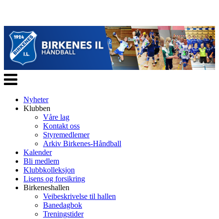
Veksle
navigasjon
Nyheter
Klubben
Våre lag
Kontakt oss
Styremedlemer
Arkiv Birkenes-Håndball
Kalender
Bli medlem
Klubbkolleksjon
Lisens og forsikring
Birkeneshallen
Veibeskrivelse til hallen
Banedagbok
Treningstider