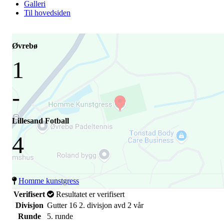
Galleri
Til hovedsiden
Øvrebø
1
-
Lillesand Fotball
4
Homme kunstgress
Verifisert
Resultatet er verifisert
Divisjon
Gutter 16 2. divisjon avd 2 vår
Runde
5. runde