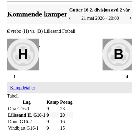
Gutter 16 2. divisjon avd 2 vår
Kommende kamper
21 mai 2026 - 20:00
Øvrebø (H) vs. (B) Lillesand Fotball
-
1
4
Kampdetaljer
Tabell
Lag
Kamp
Poeng
Otra G16-1
9
23
Lillesand IL G16-1
9
20
Donn G16-2
9
16
Vindbjart G16-1
9
15