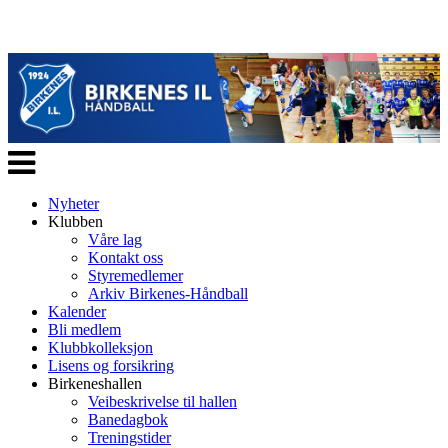
Veksle
navigasjon
Nyheter
Klubben
Våre lag
Kontakt oss
Styremedlemer
Arkiv Birkenes-Håndball
Kalender
Bli medlem
Klubbkolleksjon
Lisens og forsikring
Birkeneshallen
Veibeskrivelse til hallen
Banedagbok
Treningstider