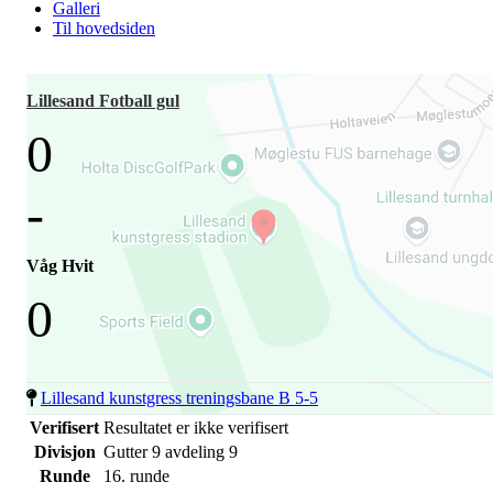
Galleri
Til hovedsiden
Lillesand Fotball gul
0
-
Våg Hvit
0
Lillesand kunstgress treningsbane B 5-5
Verifisert
Resultatet er ikke verifisert
Divisjon
Gutter 9 avdeling 9
Runde
16. runde