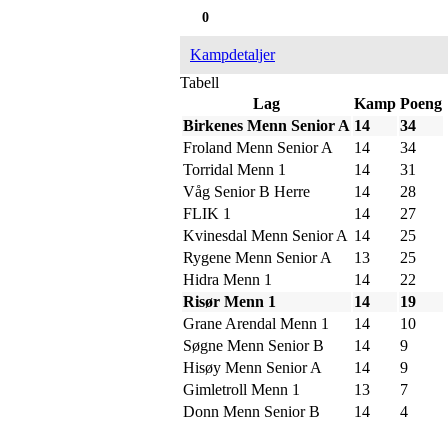
0
Kampdetaljer
Tabell
Lag
Kamp
Poeng
Birkenes Menn Senior A
14
34
Froland Menn Senior A
14
34
Torridal Menn 1
14
31
Våg Senior B Herre
14
28
FLIK 1
14
27
Kvinesdal Menn Senior A
14
25
Rygene Menn Senior A
13
25
Hidra Menn 1
14
22
Risør Menn 1
14
19
Grane Arendal Menn 1
14
10
Søgne Menn Senior B
14
9
Hisøy Menn Senior A
14
9
Gimletroll Menn 1
13
7
Donn Menn Senior B
14
4