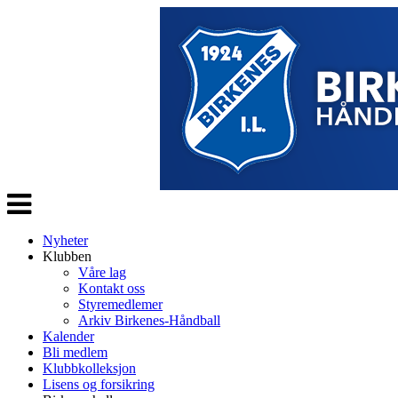
Veksle
navigasjon
Nyheter
Klubben
Våre lag
Kontakt oss
Styremedlemer
Arkiv Birkenes-Håndball
Kalender
Bli medlem
Klubbkolleksjon
Lisens og forsikring