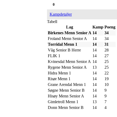
0
Kampdetaljer
Tabell
Lag
Kamp
Poeng
Birkenes Menn Senior A
14
34
Froland Menn Senior A
14
34
Torridal Menn 1
14
31
Våg Senior B Herre
14
28
FLIK 1
14
27
Kvinesdal Menn Senior A
14
25
Rygene Menn Senior A
13
25
Hidra Menn 1
14
22
Risør Menn 1
14
19
Grane Arendal Menn 1
14
10
Søgne Menn Senior B
14
9
Hisøy Menn Senior A
14
9
Gimletroll Menn 1
13
7
Donn Menn Senior B
14
4