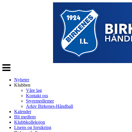
Veksle
navigasjon
Nyheter
Klubben
Våre lag
Kontakt oss
Styremedlemer
Arkiv Birkenes-Håndball
Kalender
Bli medlem
Klubbkolleksjon
Lisens og forsikring