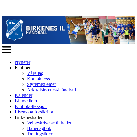
Veksle
navigasjon
Nyheter
Klubben
Våre lag
Kontakt oss
Styremedlemer
Arkiv Birkenes-Håndball
Kalender
Bli medlem
Klubbkolleksjon
Lisens og forsikring
Birkeneshallen
Veibeskrivelse til hallen
Banedagbok
Treningstider