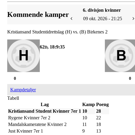
6. divisjon kvinner
Kommende kamper
09 okt. 2026 - 21:25
Kristiansand Studentidrettslag (H) vs. (B) Birkenes 2
62
, 18:9:35
D
0
0
Kampdetaljer
Tabell
Lag
Kamp
Poeng
Kristiansand Student Kvinner 7er 1
10
28
Rygene Kvinner 7er 2
10
22
Mandalskameratene Kvinner 2
11
18
Just Kvinner 7er 1
9
13