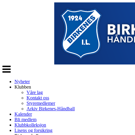
Veksle
navigasjon
Nyheter
Klubben
Våre lag
Kontakt oss
Styremedlemer
Arkiv Birkenes-Håndball
Kalender
Bli medlem
Klubbkolleksjon
Lisens og forsikring