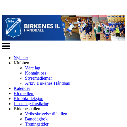
Veksle
navigasjon
Nyheter
Klubben
Våre lag
Kontakt oss
Styremedlemer
Arkiv Birkenes-Håndball
Kalender
Bli medlem
Klubbkolleksjon
Lisens og forsikring
Birkeneshallen
Veibeskrivelse til hallen
Banedagbok
Treningstider