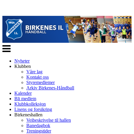
Veksle
navigasjon
Nyheter
Klubben
Våre lag
Kontakt oss
Styremedlemer
Arkiv Birkenes-Håndball
Kalender
Bli medlem
Klubbkolleksjon
Lisens og forsikring
Birkeneshallen
Veibeskrivelse til hallen
Banedagbok
Treningstider