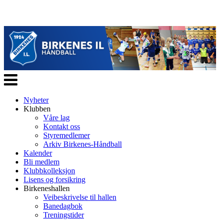
Veksle
navigasjon
Nyheter
Klubben
Våre lag
Kontakt oss
Styremedlemer
Arkiv Birkenes-Håndball
Kalender
Bli medlem
Klubbkolleksjon
Lisens og forsikring
Birkeneshallen
Veibeskrivelse til hallen
Banedagbok
Treningstider