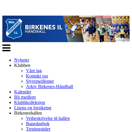
Veksle
navigasjon
Nyheter
Klubben
Våre lag
Kontakt oss
Styremedlemer
Arkiv Birkenes-Håndball
Kalender
Bli medlem
Klubbkolleksjon
Lisens og forsikring
Birkeneshallen
Veibeskrivelse til hallen
Banedagbok
Treningstider