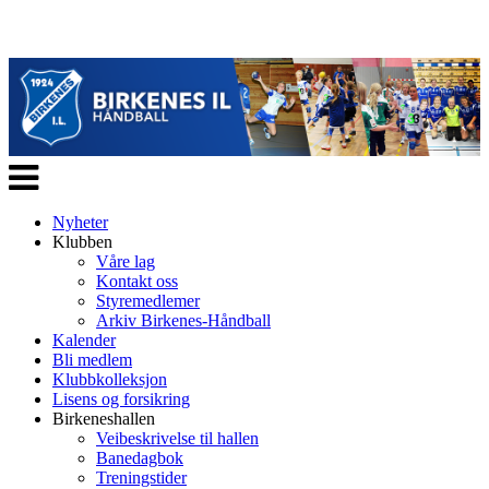
Veksle
navigasjon
Nyheter
Klubben
Våre lag
Kontakt oss
Styremedlemer
Arkiv Birkenes-Håndball
Kalender
Bli medlem
Klubbkolleksjon
Lisens og forsikring
Birkeneshallen
Veibeskrivelse til hallen
Banedagbok
Treningstider