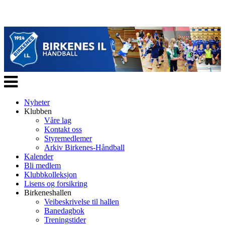
Veksle
navigasjon
Nyheter
Klubben
Våre lag
Kontakt oss
Styremedlemer
Arkiv Birkenes-Håndball
Kalender
Bli medlem
Klubbkolleksjon
Lisens og forsikring
Birkeneshallen
Veibeskrivelse til hallen
Banedagbok
Treningstider