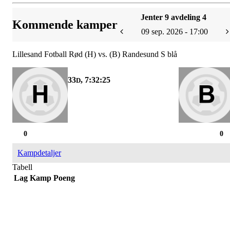
Jenter 9 avdeling 4
Kommende kamper
09 sep. 2026 - 17:00
Lillesand Fotball Rød (H) vs. (B) Randesund S blå
33
, 7:32:25
D
0
0
Kampdetaljer
Tabell
Lag
Kamp
Poeng