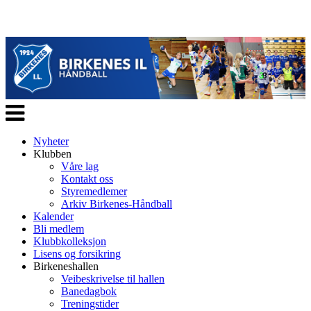
Veksle
navigasjon
Nyheter
Klubben
Våre lag
Kontakt oss
Styremedlemer
Arkiv Birkenes-Håndball
Kalender
Bli medlem
Klubbkolleksjon
Lisens og forsikring
Birkeneshallen
Veibeskrivelse til hallen
Banedagbok
Treningstider