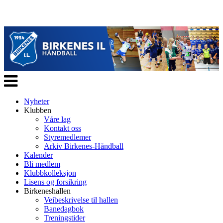
Veksle
navigasjon
Nyheter
Klubben
Våre lag
Kontakt oss
Styremedlemer
Arkiv Birkenes-Håndball
Kalender
Bli medlem
Klubbkolleksjon
Lisens og forsikring
Birkeneshallen
Veibeskrivelse til hallen
Banedagbok
Treningstider