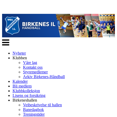
Veksle
navigasjon
Nyheter
Klubben
Våre lag
Kontakt oss
Styremedlemer
Arkiv Birkenes-Håndball
Kalender
Bli medlem
Klubbkolleksjon
Lisens og forsikring
Birkeneshallen
Veibeskrivelse til hallen
Banedagbok
Treningstider