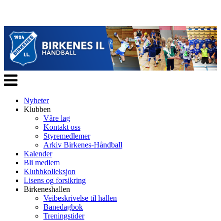
Veksle
navigasjon
Nyheter
Klubben
Våre lag
Kontakt oss
Styremedlemer
Arkiv Birkenes-Håndball
Kalender
Bli medlem
Klubbkolleksjon
Lisens og forsikring
Birkeneshallen
Veibeskrivelse til hallen
Banedagbok
Treningstider